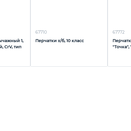
67710
67772
ычажный 1,
Перчатки х/б, 10 класс
Перчатк
, CrV, тип
"Точка",