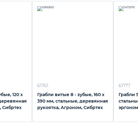
61761
61777
бые, 120 х
Грабли витые 8 - зубые, 160 х
Грабли 5
 деревянная
390 мм, стальные, деревянная
стальны
, Сибртех
рукоятка, Агроном, Сибртех
эргоном
Palisad