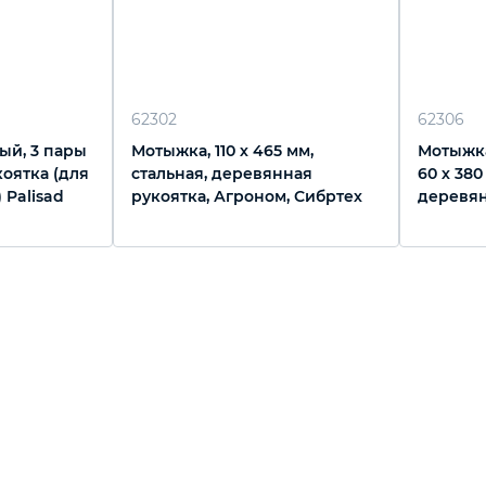
62302
62306
ый, 3 пары
Мотыжка, 110 х 465 мм,
Мотыжк
коятка (для
стальная, деревянная
60 х 380
 Palisad
рукоятка, Агроном, Сибртех
деревян
Агроном