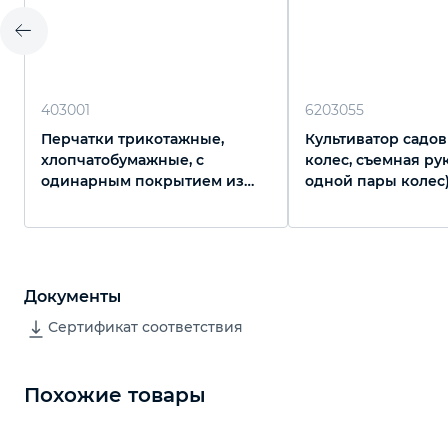
403001
6203055
Перчатки трикотажные,
Культиватор садов
хлопчатобумажные, с
колес, съемная ру
одинарным покрытием из
одной пары колес)
латекса, 13 класс вязки
Документы
Сертификат соответствия
Похожие товары