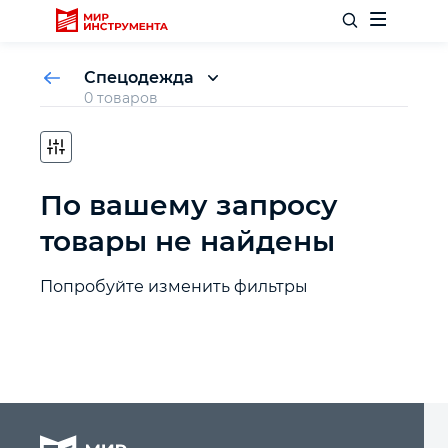
Спецодежда
0 товаров
Куртки
Брюки
Отделочный инструмент
Полукомбинезоны
По вашему запросу
Слесарный инструмент
товары не найдены
Столярный инструмент
Попробуйте изменить фильтры
Садовый инвентарь
Измерительный инструмент
Силовое оборудование