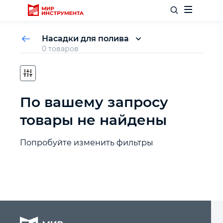
Насадки для полива
0 товаров
Распылители
Пистолеты - распылители
Отделочный инструмент
Распылители на штанге
Дождеватели
По вашему запросу
Слесарный инструмент
Наборы
товары не найдены
Столярный инструмент
Попробуйте изменить фильтры
Садовый инвентарь
Измерительный инструмент
Силовое оборудование