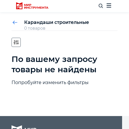
Карандаши строительные
0 товаров
Отделочный инструмент
По вашему запросу
Слесарный инструмент
товары не найдены
Столярный инструмент
Попробуйте изменить фильтры
Садовый инвентарь
Измерительный инструмент
Силовое оборудование