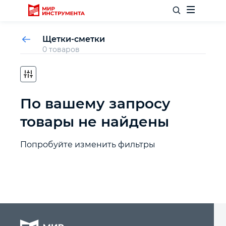
Щетки-сметки
0 товаров
Отделочный инструмент
По вашему запросу
Слесарный инструмент
товары не найдены
Столярный инструмент
Попробуйте изменить фильтры
Садовый инвентарь
Измерительный инструмент
Силовое оборудование