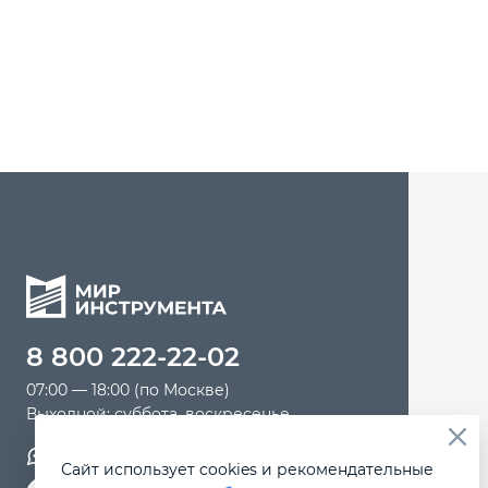
Шуруповерты пневматические
Автомобильный инструмент
Молотки пневматические
Заклепочники пневматические
Хоппер ковши
Крепежный инструмент
Шлифовальные машины
Режущий инструмент
Прочий инструмент
8 800 222-22-02
07:00 — 18:00 (по Москве)
Выходной: суббота, воскресенье
Обратная связь
Сайт использует cookies и рекомендательные