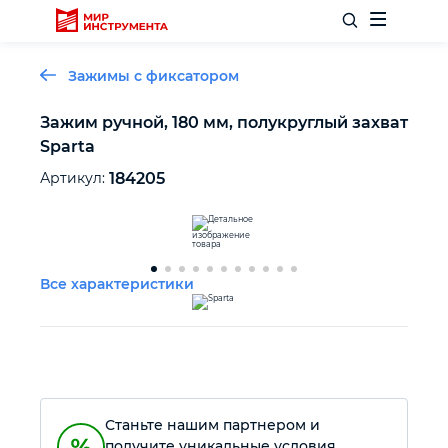
Зажимы с фиксатором
Зажим ручной, 180 мм, полукруглый захват
Sparta
Отделочный инструмент
Артикул:
184205
Слесарный инструмент
Столярный инструмент
Все характеристики
Садовый инвентарь
Измерительный инструмент
Станьте нашим партнером и
Силовое оборудование
получите уникальные условия