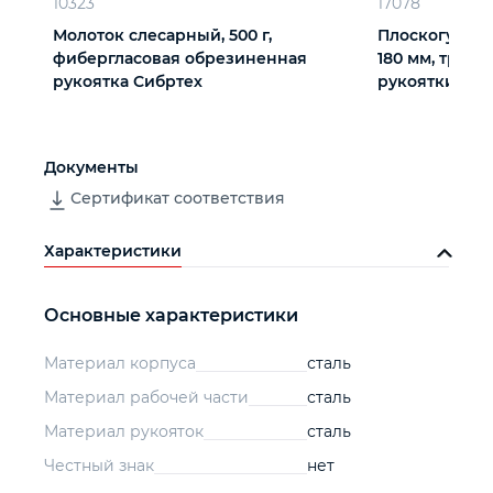
10323
17078
Молоток слесарный, 500 г,
Плоскогубцы
фибергласовая обрезиненная
180 мм, трех
рукоятка Сибртех
рукоятки Сиб
Документы
Сертификат соответствия
Характеристики
Основные характеристики
Материал корпуса
сталь
Материал рабочей части
сталь
Материал рукояток
сталь
Честный знак
нет