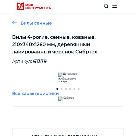
Вилы сенные
Вилы 4-рогие, сенные, кованые,
210х340х1260 мм, деревянный
Отделочный инструмент
лакированный черенок Сибртех
Артикул:
61379
Слесарный инструмент
Столярный инструмент
Все характеристики
Садовый инвентарь
Измерительный инструмент
Силовое оборудование