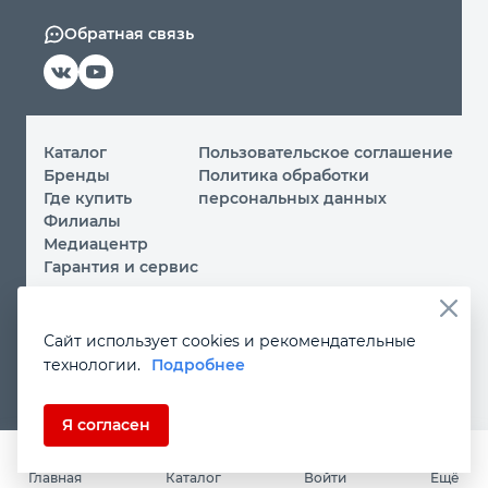
Обратная связь
Каталог
Пользовательское соглашение
Бренды
Политика обработки
Где купить
персональных данных
Филиалы
Медиацентр
Гарантия и сервис
© 2026 ООО «МИР ИНСТРУМЕНТА»
Сайт использует cookies и рекомендательные
Вы принимаете условия
политики обработки
технологии.
Подробнее
персональных данных
и
пользовательского соглашения
каждый раз, когда посещаете наш сайт и оставляете свои
данные в любой форме на сайте
instrument.ru
Если Вы не даете согласия на обработку своих
Я согласен
персональных данных, Вам необходимо покинуть наш
сайт.
Главная
Каталог
Войти
Ещё