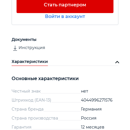
Стать партнером
Автомобильный инструмент
Войти в аккаунт
Крепежный инструмент
Документы
Режущий инструмент
Инструкция
Характеристики
Прочий инструмент
Основные характеристики
Честный знак
нет
Штрихкод (EAN-13)
4044996271576
Страна бренда
Германия
Страна производства
Россия
Гарантия
12 месяцев