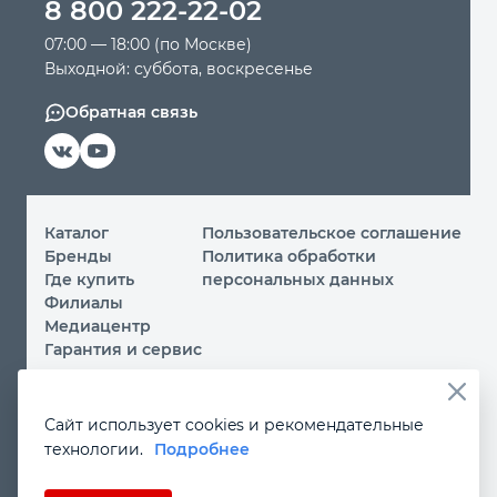
8 800 222-22-02
07:00 — 18:00 (по Москве)
Выходной: суббота, воскресенье
Обратная связь
Каталог
Пользовательское соглашение
Бренды
Политика обработки
Где купить
персональных данных
Филиалы
Медиацентр
Гарантия и сервис
© 2026 ООО «МИР ИНСТРУМЕНТА»
Сайт использует cookies и рекомендательные
Вы принимаете условия
политики обработки
технологии.
Подробнее
персональных данных
и
пользовательского соглашения
каждый раз, когда посещаете наш сайт и оставляете свои
данные в любой форме на сайте
instrument.ru