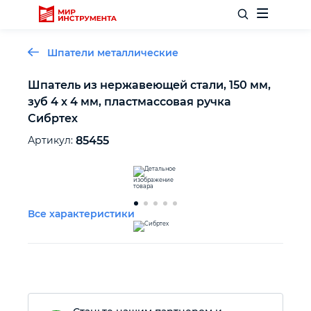
Шпатели металлические
Шпатель из нержавеющей стали, 150 мм,
зуб 4 х 4 мм, пластмассовая ручка
Отделочный инструмент
Сибртех
Артикул:
85455
Слесарный инструмент
Столярный инструмент
Все характеристики
Садовый инвентарь
Измерительный инструмент
Силовое оборудование