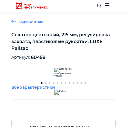
Цветочные
Секатор цветочный, 215 мм, регулировка
захвата, пластиковые рукоятки, LUXE
Отделочный инструмент
Palisad
Артикул:
60458
Слесарный инструмент
Столярный инструмент
Все характеристики
Садовый инвентарь
Измерительный инструмент
Силовое оборудование