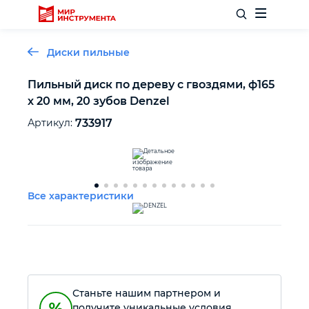
Диски пильные
Пильный диск по дереву с гвоздями, ф165
х 20 мм, 20 зубов Denzel
Отделочный инструмент
Артикул:
733917
Слесарный инструмент
Столярный инструмент
Все характеристики
Садовый инвентарь
Измерительный инструмент
Станьте нашим партнером и
Силовое оборудование
получите уникальные условия