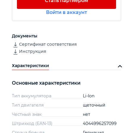
Стать партнером
Войти в аккаунт
Автомобильный инструмент
Крепежный инструмент
Документы
Сертификат соответствия
Режущий инструмент
Инструкция
Прочий инструмент
Характеристики
Основные характеристики
Тип аккумулятора
Li-Ion
Тип двигателя
щеточный
Честный знак
нет
Штрихкод (EAN-13)
4044996257099
Страна бренда
Германия