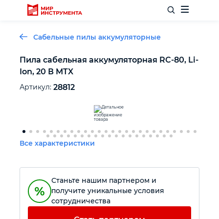
Сабельные пилы аккумуляторные
Пила сабельная аккумуляторная RС-80, Li-
Ion, 20 В MTX
Отделочный инструмент
Артикул:
28812
Слесарный инструмент
Столярный инструмент
Все характеристики
Садовый инвентарь
Станьте нашим партнером и
Измерительный инструмент
получите уникальные условия
сотрудничества
Силовое оборудование