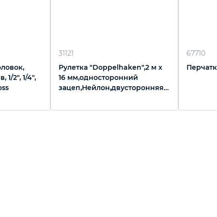
31121
67710
ловок,
Рулетка "Doppelhaken",2 м x
Перчатки
1/2", 1/4",
16 мм,односторонний
oss
зацеп,Нейлон,двусторонняя
шкала,автоматическая
фиксация Gross