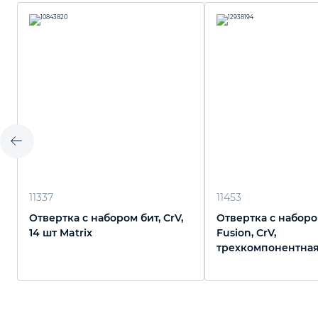
11337
11453
Отвертка с набором бит, CrV,
Отвертка с набором 
14 шт Matrix
Fusion, CrV,
трехкомпонентная
"Anti slip" Matrix