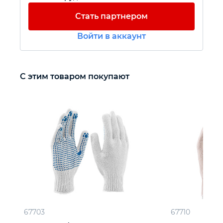
Стать партнером
Автомобильный инструмент
Войти в аккаунт
Крепежный инструмент
С этим товаром покупают
Режущий инструмент
Прочий инструмент
67703
67710