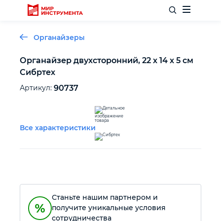
Органайзеры
Органайзер двухсторонний, 22 х 14 х 5 cм
Сибртех
Отделочный инструмент
Артикул:
90737
Слесарный инструмент
Все характеристики
Столярный инструмент
Садовый инвентарь
Измерительный инструмент
Станьте нашим партнером и
получите уникальные условия
Силовое оборудование
сотрудничества