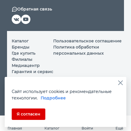
Обратная связь
Каталог
Пользовательское соглашение
Бренды
Политика обработки
Где купить
персональных данных
Филиалы
Медиацентр
Гарантия и сервис
© 2026 ООО «МИР ИНСТРУМЕНТА»
Сайт использует cookies и рекомендательные
Вы принимаете условия
политики обработки
технологии.
Подробнее
персональных данных
и
пользовательского соглашения
каждый раз, когда посещаете наш сайт и оставляете свои
данные в любой форме на сайте
instrument.ru
Если Вы не даете согласия на обработку своих
Я согласен
персональных данных, Вам необходимо покинуть наш
сайт.
Главная
Каталог
Войти
Ещё