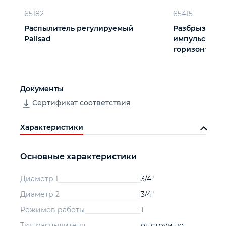
65182
65415
Распылитель регулируемый
Разбрызгиват
Palisad
импульсный, 
горизонт рас
Palisad
Документы
Сертификат соответствия
Характеристики
Основные характеристики
Диаметр 1
3/4"
Диаметр 2
3/4"
Режимов работы
1
Тип распылителя
от струи до