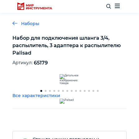
Наборы
Набор для подключения шланга 3/4,
распылитель, 3 адаптера к распылителю
Отделочный инструмент
Palisad
Артикул:
65179
Слесарный инструмент
Столярный инструмент
Все характеристики
Садовый инвентарь
Измерительный инструмент
Силовое оборудование