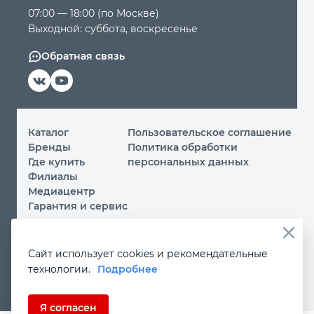
07:00 — 18:00 (по Москве)
Выходной: суббота, воскресенье
Обратная связь
Каталог
Пользовательское соглашение
Бренды
Политика обработки
Где купить
персональных данных
Филиалы
Медиацентр
Гарантия и сервис
© 2026 ООО «МИР ИНСТРУМЕНТА»
Сайт использует cookies и рекомендательные
Вы принимаете условия
политики обработки
технологии.
Подробнее
персональных данных
и
пользовательского соглашения
каждый раз, когда посещаете наш сайт и оставляете свои
данные в любой форме на сайте
instrument.ru
Если Вы не даете согласия на обработку своих
Я согласен