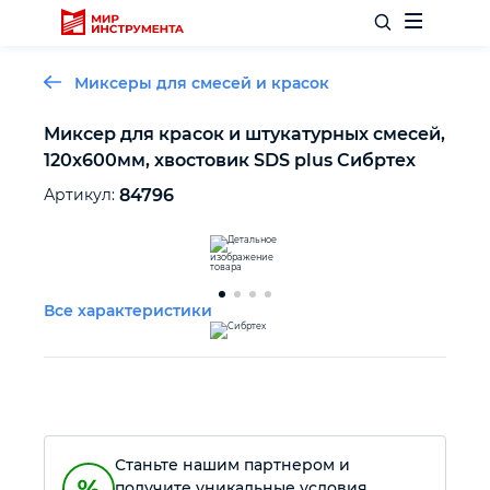
Миксеры для смесей и красок
Миксер для красок и штукатурных смесей,
120х600мм, хвостовик SDS plus Сибртех
Отделочный инструмент
Артикул:
84796
Слесарный инструмент
Столярный инструмент
Все характеристики
Садовый инвентарь
Измерительный инструмент
Станьте нашим партнером и
Силовое оборудование
получите уникальные условия