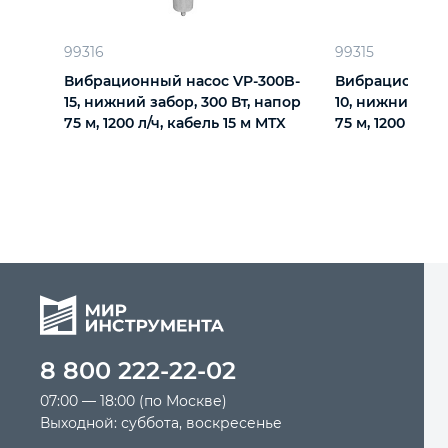
Автомобильный инструмент
99316
99315
Вибрационный насос VP-300B-
Вибрационный
15, нижний забор, 300 Вт, напор
10, нижний заб
Крепежный инструмент
75 м, 1200 л/ч, кабель 15 м MTX
75 м, 1200 л/ч,
Режущий инструмент
Прочий инструмент
8 800 222-22-02
07:00 — 18:00 (по Москве)
Выходной: суббота, воскресенье