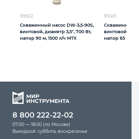
Автомобильный инструмент
99502
99501
Скважинный насос DW-3,5-90S,
Скважинный на
винтовой, диаметр 3,5", 700 Вт,
винтовой, диам
Крепежный инструмент
напор 90 м, 1500 л/ч MTX
напор 65 м, 18
Режущий инструмент
Прочий инструмент
8 800 222-22-02
07:00 — 18:00 (по Москве)
Выходной: суббота, воскресенье