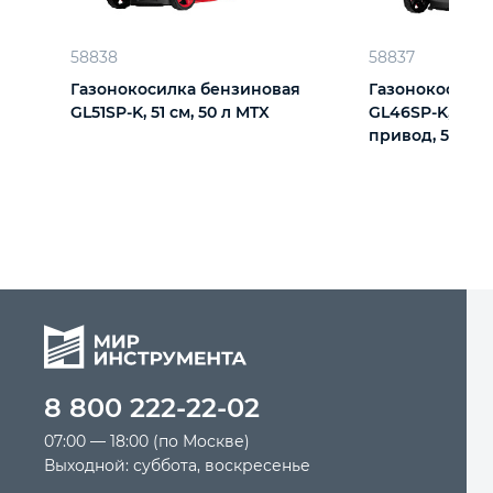
Автомобильный инструмент
58838
58837
Газонокосилка бензиновая
Газонокосилка
GL51SP-K, 51 см, 50 л MTX
GL46SP-K, 145 с
Крепежный инструмент
привод, 50 л 
Режущий инструмент
Прочий инструмент
8 800 222-22-02
07:00 — 18:00 (по Москве)
Выходной: суббота, воскресенье