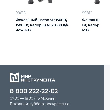
Автомобильный инструмент
99815
99814
Фекальный насос SP-1500B,
Фекальный насо
1500 Вт, напор 19 м, 25000 л/ч,
Вт, напор 10 м,
Крепежный инструмент
нож MTX
MTX
Режущий инструмент
Прочий инструмент
8 800 222-22-02
07:00 — 18:00 (по Москве)
Выходной: суббота, воскресенье