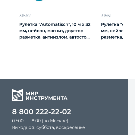
Автомобильный инструмент
31562
31561
Рулетка "Automatisch", 10 м х 32
Рулетка "Automa
мм, нейлон, магнит, двустор.
мм, нейлон, ма
Крепежный инструмент
разметка, антиизлом, автоcтоп
разметка, анти
Gross
Gross
Режущий инструмент
Прочий инструмент
8 800 222-22-02
07:00 — 18:00 (по Москве)
Выходной: суббота, воскресенье