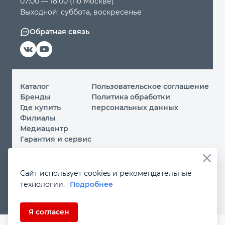
07:00 — 18:00 (по Москве)
Выходной: суббота, воскресенье
Обратная связь
Каталог
Пользовательское соглашение
Бренды
Политика обработки
Где купить
персональных данных
Филиалы
Медиацентр
Гарантия и сервис
© 2026 ООО «МИР ИНСТРУМЕНТА»
Сайт использует cookies и рекомендательные
Вы принимаете условия
политики обработки
технологии.
Подробнее
персональных данных
и
пользовательского соглашения
каждый раз, когда посещаете наш сайт и оставляете свои
данные в любой форме на сайте
instrument.ru
Если Вы не даете согласия на обработку своих
Я согласен
персональных данных, Вам необходимо покинуть наш