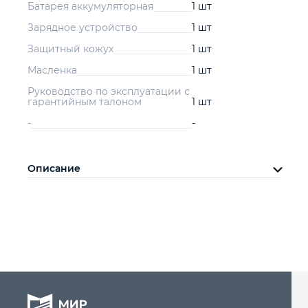
Батарея аккумуляторная
1 шт
Зарядное устройство
1 шт
Защитный кожух
1 шт
Масленка
1 шт
Руководство по эксплуатации с
гарантийным талоном
1 шт
-
-
Описание