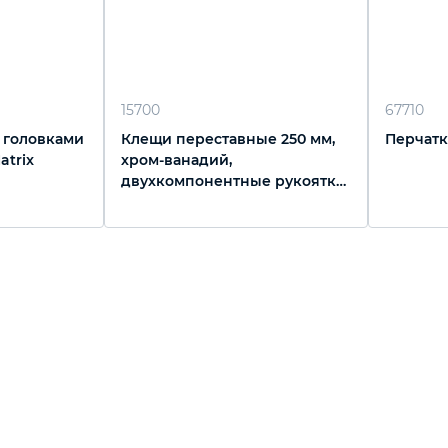
15700
67710
 головками
Клещи переставные 250 мм,
Перчатки
atrix
хром-ванадий,
двухкомпонентные рукоятки
Барс