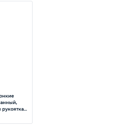
тонкие
ванный,
 рукоятка,