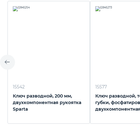
15542
15577
Ключ разводной, 200 мм,
Ключ разводной, 
двухкомпонентная рукоятка
губки, фосфатиро
Sparta
двухкомпонентная
200 мм, PRO Matrix