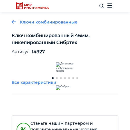
Ключи комбинированные
Ключ комбинированный 46мм,
никелированный Сибртех
Отделочный инструмент
Артикул:
14927
Слесарный инструмент
Столярный инструмент
Все характеристики
Садовый инвентарь
Измерительный инструмент
Станьте нашим партнером и
Силовое оборудование
получите уникальные условия