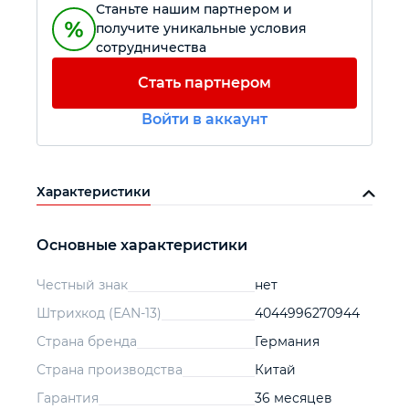
Станьте нашим партнером и
получите уникальные условия
Автомобильный инструмент
сотрудничества
Стать партнером
Крепежный инструмент
Войти в аккаунт
Режущий инструмент
Характеристики
Прочий инструмент
Основные характеристики
Честный знак
нет
Штрихкод (EAN-13)
4044996270944
Страна бренда
Германия
Страна производства
Китай
Гарантия
36 месяцев