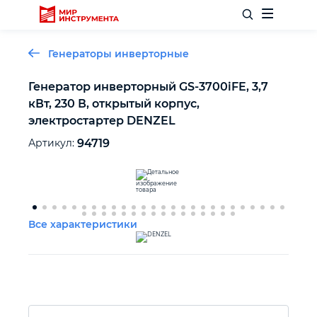
Генераторы инверторные
Генератор инверторный GS-3700iFE, 3,7
кВт, 230 В, открытый корпус,
Отделочный инструмент
электростартер DENZEL
Артикул:
94719
Слесарный инструмент
Столярный инструмент
Все характеристики
Садовый инвентарь
Измерительный инструмент
Силовое оборудование