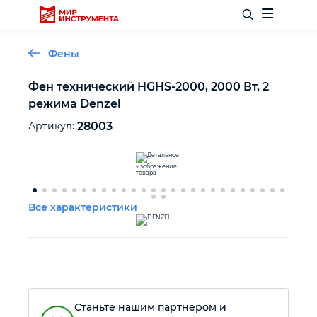
Фены
Фен технический HGHS-2000, 2000 Вт, 2
режима Denzel
Отделочный инструмент
Артикул:
28003
Слесарный инструмент
Столярный инструмент
Все характеристики
Садовый инвентарь
Измерительный инструмент
Станьте нашим партнером и
Силовое оборудование