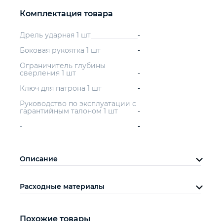
Комплектация товара
Дрель ударная 1 шт
-
Боковая рукоятка 1 шт
-
Ограничитель глубины
сверления 1 шт
-
Ключ для патрона 1 шт
-
Руководство по эксплуатации с
гарантийным талоном 1 шт
-
-
-
Описание
Расходные материалы
Похожие товары