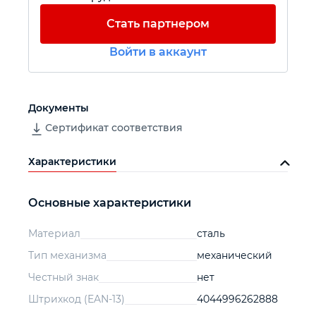
Стать партнером
Автомобильный инструмент
Войти в аккаунт
Крепежный инструмент
Документы
Режущий инструмент
Сертификат соответствия
Прочий инструмент
Характеристики
Основные характеристики
Материал
сталь
Тип механизма
механический
Честный знак
нет
Штрихкод (EAN-13)
4044996262888