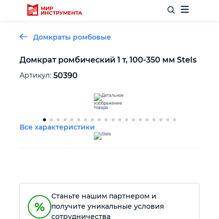
Домкраты ромбовые
Домкрат ромбический 1 т, 100-350 мм Stels
Отделочный инструмент
Артикул:
50390
Слесарный инструмент
Все характеристики
Столярный инструмент
Садовый инвентарь
Измерительный инструмент
Станьте нашим партнером и
получите уникальные условия
Силовое оборудование
сотрудничества