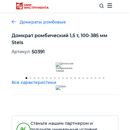
Домкраты ромбовые
Домкрат ромбический 1,5 т, 100-385 мм
Stels
Отделочный инструмент
Артикул:
50391
Слесарный инструмент
Столярный инструмент
Все характеристики
Садовый инвентарь
Измерительный инструмент
Станьте нашим партнером и
Силовое оборудование
получите уникальные условия