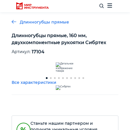
Длинногубцы прямые
Длинногубцы прямые, 160 мм,
двухкомпонентные рукоятки Сибртех
Отделочный инструмент
Артикул:
17104
Слесарный инструмент
Столярный инструмент
Все характеристики
Садовый инвентарь
Измерительный инструмент
Станьте нашим партнером и
Силовое оборудование
получите уникальные условия