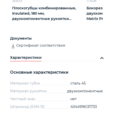
16903
17508
Плоскогубцы комбинированные,
Бокорезы Insu
Insulated, 180 мм,
двухкомпоне
двухкомпонентные рукоятки
Matrix Profess
Matrix Professional
Документы
Сертификат соответствия
Характеристики
Основные характеристики
Материал губок
сталь 45
Материал рукояток
двухкомпонентные
Честный знак
нет
Штрихкод (EAN-13)
4044996131733