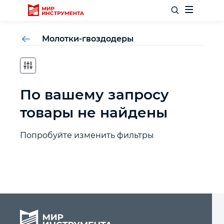
Молотки-гвоздодеры
Отделочный инструмент
По вашему запросу
Слесарный инструмент
товары не найдены
Столярный инструмент
Попробуйте изменить фильтры
Садовый инвентарь
Измерительный инструмент
Силовое оборудование