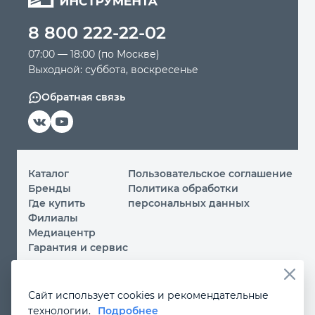
8 800 222-22-02
Автомобильный инструмент
07:00 — 18:00 (по Москве)
Выходной: суббота, воскресенье
Крепежный инструмент
Обратная связь
Режущий инструмент
Прочий инструмент
Каталог
Пользовательское соглашение
Бренды
Политика обработки
Где купить
персональных данных
Филиалы
Медиацентр
Гарантия и сервис
© 2026 ООО «МИР ИНСТРУМЕНТА»
Сайт использует cookies и рекомендательные
Вы принимаете условия
политики обработки
технологии.
Подробнее