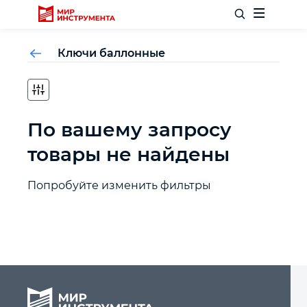
Ключи баллонные
Отделочный инструмент
По вашему запросу
Слесарный инструмент
товары не найдены
Столярный инструмент
Попробуйте изменить фильтры
Садовый инвентарь
Измерительный инструмент
Силовое оборудование