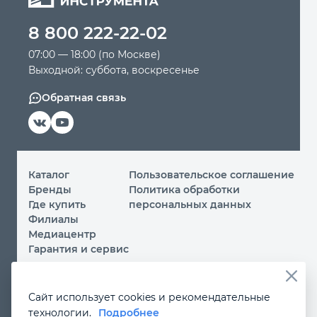
8 800 222-22-02
Автомобильный инструмент
07:00 — 18:00 (по Москве)
Выходной: суббота, воскресенье
Крепежный инструмент
Обратная связь
Режущий инструмент
Прочий инструмент
Каталог
Пользовательское соглашение
Бренды
Политика обработки
Где купить
персональных данных
Филиалы
Медиацентр
Гарантия и сервис
© 2026 ООО «МИР ИНСТРУМЕНТА»
Сайт использует cookies и рекомендательные
Вы принимаете условия
политики обработки
технологии.
Подробнее