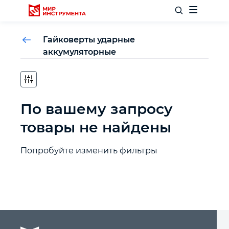
Гайковерты ударные
аккумуляторные
Отделочный инструмент
По вашему запросу
Слесарный инструмент
товары не найдены
Столярный инструмент
Попробуйте изменить фильтры
Садовый инвентарь
Измерительный инструмент
Силовое оборудование