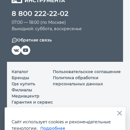
8 800 222-22-02
Автомобильный инструмент
07:00 — 18:00 (по Москве)
Выходной: суббота, воскресенье
Крепежный инструмент
Обратная связь
Режущий инструмент
Прочий инструмент
Каталог
Пользовательское соглашение
Бренды
Политика обработки
Где купить
персональных данных
Филиалы
Медиацентр
Гарантия и сервис
© 2026 ООО «МИР ИНСТРУМЕНТА»
Сайт использует cookies и рекомендательные
Вы принимаете условия
политики обработки
технологии.
Подробнее