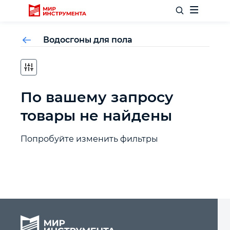
Водосгоны для пола
Отделочный инструмент
По вашему запросу
Слесарный инструмент
товары не найдены
Столярный инструмент
Попробуйте изменить фильтры
Садовый инвентарь
Измерительный инструмент
Силовое оборудование