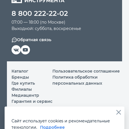
8 800 222-22-02
Автомобильный инструмент
07:00 — 18:00 (по Москве)
Выходной: суббота, воскресенье
Крепежный инструмент
Обратная связь
Режущий инструмент
Прочий инструмент
Каталог
Пользовательское соглашение
Бренды
Политика обработки
Где купить
персональных данных
Филиалы
Медиацентр
Гарантия и сервис
© 2026 ООО «МИР ИНСТРУМЕНТА»
Сайт использует cookies и рекомендательные
Вы принимаете условия
политики обработки
технологии.
Подробнее