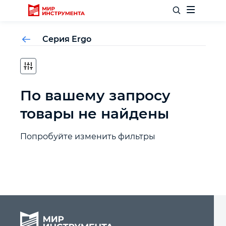
Серия Ergo
Отделочный инструмент
По вашему запросу
Слесарный инструмент
товары не найдены
Столярный инструмент
Попробуйте изменить фильтры
Садовый инвентарь
Измерительный инструмент
Силовое оборудование