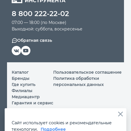
8 800 222-22-02
Автомобильный инструмент
07:00 — 18:00 (по Москве)
Выходной: суббота, воскресенье
Крепежный инструмент
Обратная связь
Режущий инструмент
Прочий инструмент
Каталог
Пользовательское соглашение
Бренды
Политика обработки
Где купить
персональных данных
Филиалы
Медиацентр
Гарантия и сервис
© 2026 ООО «МИР ИНСТРУМЕНТА»
Сайт использует cookies и рекомендательные
Вы принимаете условия
политики обработки
технологии.
Подробнее