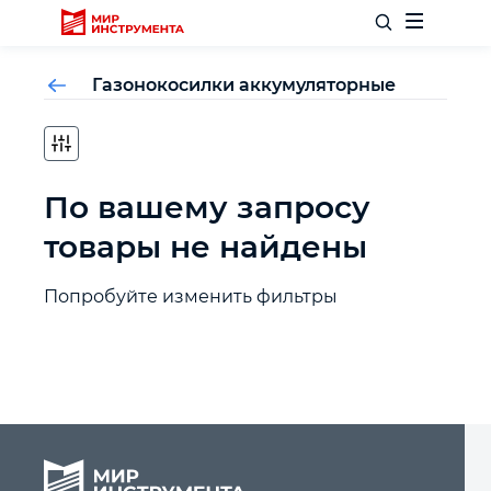
Газонокосилки аккумуляторные
Отделочный инструмент
По вашему запросу
Слесарный инструмент
товары не найдены
Столярный инструмент
Попробуйте изменить фильтры
Садовый инвентарь
Измерительный инструмент
Силовое оборудование