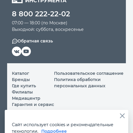
8 800 222-22-02
Автомобильный инструмент
07:00 — 18:00 (по Москве)
Выходной: суббота, воскресенье
Крепежный инструмент
Обратная связь
Режущий инструмент
Прочий инструмент
Каталог
Пользовательское соглашение
Бренды
Политика обработки
Где купить
персональных данных
Филиалы
Медиацентр
Гарантия и сервис
© 2026 ООО «МИР ИНСТРУМЕНТА»
Сайт использует cookies и рекомендательные
Вы принимаете условия
политики обработки
технологии.
Подробнее