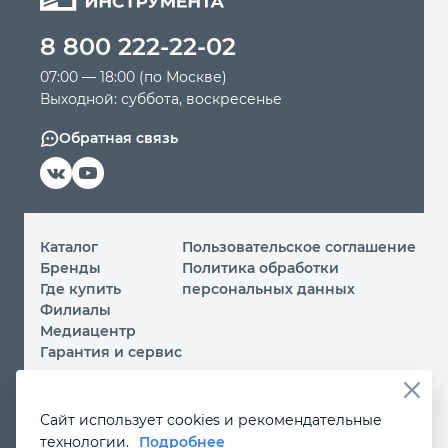
8 800 222-22-02
Автомобильный инструмент
07:00 — 18:00 (по Москве)
Выходной: суббота, воскресенье
Крепежный инструмент
Обратная связь
Режущий инструмент
Прочий инструмент
Каталог
Пользовательское соглашение
Бренды
Политика обработки
Где купить
персональных данных
Филиалы
Медиацентр
Гарантия и сервис
© 2026 ООО «МИР ИНСТРУМЕНТА»
Сайт использует cookies и рекомендательные
Вы принимаете условия
политики обработки
технологии.
Подробнее