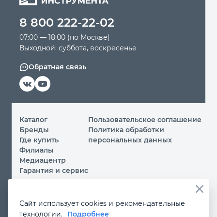
8 800 222-22-02
Автомобильный инструмент
07:00 — 18:00 (по Москве)
Выходной: суббота, воскресенье
Крепежный инструмент
Обратная связь
Режущий инструмент
Прочий инструмент
Каталог
Пользовательское соглашение
Бренды
Политика обработки
Где купить
персональных данных
Филиалы
Медиацентр
Гарантия и сервис
© 2026 ООО «МИР ИНСТРУМЕНТА»
Сайт использует cookies и рекомендательные
Вы принимаете условия
политики обработки
технологии.
Подробнее