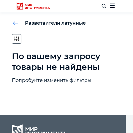
Разветвители латунные
Отделочный инструмент
По вашему запросу
Слесарный инструмент
товары не найдены
Столярный инструмент
Попробуйте изменить фильтры
Садовый инвентарь
Измерительный инструмент
Силовое оборудование