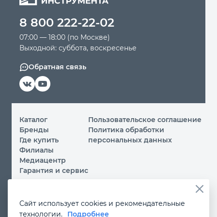
8 800 222-22-02
Автомобильный инструмент
07:00 — 18:00 (по Москве)
Выходной: суббота, воскресенье
Крепежный инструмент
Обратная связь
Режущий инструмент
Прочий инструмент
Каталог
Пользовательское соглашение
Бренды
Политика обработки
Где купить
персональных данных
Филиалы
Медиацентр
Гарантия и сервис
© 2026 ООО «МИР ИНСТРУМЕНТА»
Сайт использует cookies и рекомендательные
Вы принимаете условия
политики обработки
технологии.
Подробнее