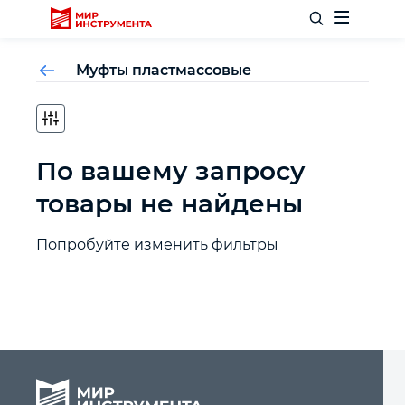
Муфты пластмассовые
Отделочный инструмент
По вашему запросу
Слесарный инструмент
товары не найдены
Столярный инструмент
Попробуйте изменить фильтры
Садовый инвентарь
Измерительный инструмент
Силовое оборудование