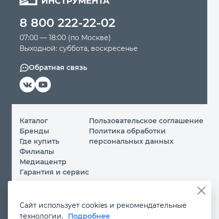
8 800 222-22-02
Автомобильный инструмент
07:00 — 18:00 (по Москве)
Выходной: суббота, воскресенье
Крепежный инструмент
Обратная связь
Режущий инструмент
Прочий инструмент
Каталог
Пользовательское соглашение
Бренды
Политика обработки
Где купить
персональных данных
Филиалы
Медиацентр
Гарантия и сервис
© 2026 ООО «МИР ИНСТРУМЕНТА»
Сайт использует cookies и рекомендательные
Вы принимаете условия
политики обработки
технологии.
Подробнее