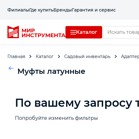
Филиалы
Где купить
Бренды
Гарантия и сервис
Каталог
Отделочный инструмент
Главная
Каталог
Садовый инвентарь
Адапте
Слесарный инструмент
Муфты латунные
Столярный инструмент
По вашему запросу 
Садовый инвентарь
Измерительный инструмент
Попробуйте изменить фильтры
Силовое оборудование