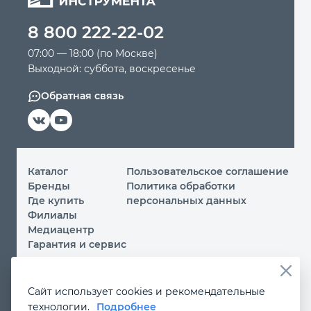
8 800 222-22-02
Автомобильный инструмент
07:00 — 18:00 (по Москве)
Выходной: суббота, воскресенье
Крепежный инструмент
Обратная связь
Режущий инструмент
Прочий инструмент
Каталог
Пользовательское соглашение
Бренды
Политика обработки
Где купить
персональных данных
Филиалы
Медиацентр
Гарантия и сервис
© 2026 ООО «МИР ИНСТРУМЕНТА»
Сайт использует cookies и рекомендательные
Вы принимаете условия
политики обработки
технологии.
Подробнее