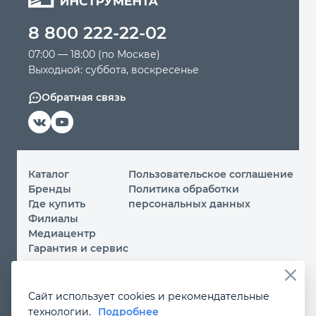
8 800 222-22-02
Автомобильный инструмент
07:00 — 18:00 (по Москве)
Выходной: суббота, воскресенье
Крепежный инструмент
Обратная связь
Режущий инструмент
Прочий инструмент
Каталог
Пользовательское соглашение
Бренды
Политика обработки
Где купить
персональных данных
Филиалы
Медиацентр
Гарантия и сервис
© 2026 ООО «МИР ИНСТРУМЕНТА»
Сайт использует cookies и рекомендательные
Вы принимаете условия
политики обработки
технологии.
Подробнее