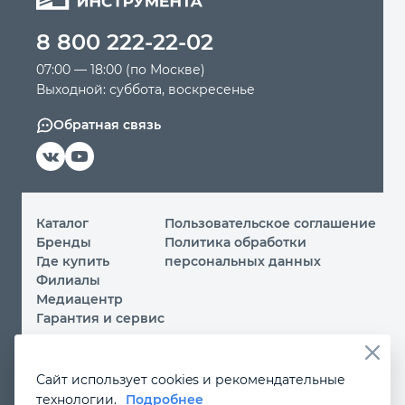
8 800 222-22-02
Автомобильный инструмент
07:00 — 18:00 (по Москве)
Выходной: суббота, воскресенье
Крепежный инструмент
Обратная связь
Режущий инструмент
Прочий инструмент
Каталог
Пользовательское соглашение
Бренды
Политика обработки
Где купить
персональных данных
Филиалы
Медиацентр
Гарантия и сервис
© 2026 ООО «МИР ИНСТРУМЕНТА»
Сайт использует cookies и рекомендательные
Вы принимаете условия
политики обработки
технологии.
Подробнее