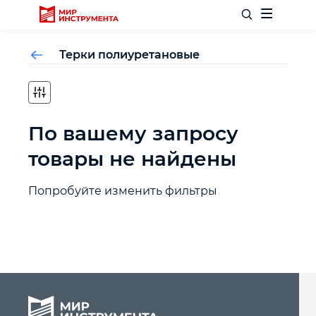
Терки полиуретановые
Отделочный инструмент
По вашему запросу
Слесарный инструмент
товары не найдены
Столярный инструмент
Попробуйте изменить фильтры
Садовый инвентарь
Измерительный инструмент
Силовое оборудование