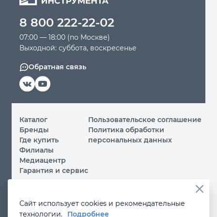
8 800 222-22-02
Автомобильный инструмент
07:00 — 18:00 (по Москве)
Выходной: суббота, воскресенье
Крепежный инструмент
Обратная связь
Режущий инструмент
Прочий инструмент
Каталог
Пользовательское соглашение
Бренды
Политика обработки
Где купить
персональных данных
Филиалы
Медиацентр
Гарантия и сервис
© 2026 ООО «МИР ИНСТРУМЕНТА»
Сайт использует cookies и рекомендательные
Вы принимаете условия
политики обработки
технологии.
Подробнее