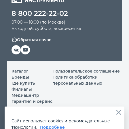
8 800 222-22-02
Автомобильный инструмент
07:00 — 18:00 (по Москве)
Выходной: суббота, воскресенье
Крепежный инструмент
Обратная связь
Режущий инструмент
Прочий инструмент
Каталог
Пользовательское соглашение
Бренды
Политика обработки
Где купить
персональных данных
Филиалы
Медиацентр
Гарантия и сервис
© 2026 ООО «МИР ИНСТРУМЕНТА»
Сайт использует cookies и рекомендательные
Вы принимаете условия
политики обработки
технологии.
Подробнее